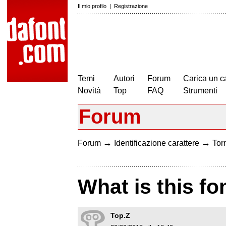
Il mio profilo
|
Registrazione
Temi
Autori
Forum
Carica un c
Novità
Top
FAQ
Strumenti
Forum
→
→
Forum
Identificazione carattere
Torn
What is this fo
Top.Z