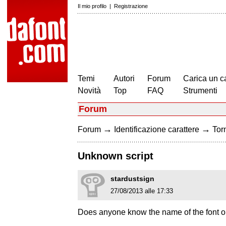
Il mio profilo
|
Registrazione
Temi
Autori
Forum
Carica un c
Novità
Top
FAQ
Strumenti
Forum
→
→
Forum
Identificazione carattere
Torn
Unknown script
stardustsign
27/08/2013 alle 17:33
Does anyone know the name of the font o