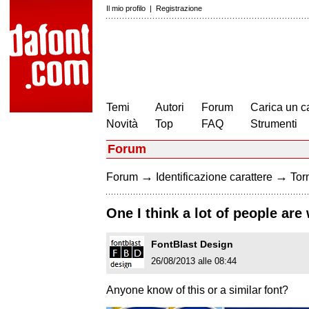
Il mio profilo
|
Registrazione
Temi
Autori
Forum
Carica un c
Novità
Top
FAQ
Strumenti
Forum
→
→
Forum
Identificazione carattere
Torn
One I think a lot of people ar
FontBlast Design
26/08/2013 alle 08:44
Anyone know of this or a similar font?