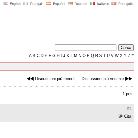
English
Français
Español
Deutsch
Italiano
Português
A
B
C
D
E
F
G
H
I
J
K
L
M
N
O
P
Q
R
S
T
U
V
W
X
Y
Z
#
Discussioni più recenti
Discussioni più vecchie
1 post
#1
Cita