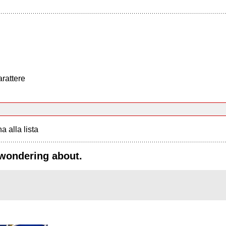
arattere
a alla lista
e wondering about.