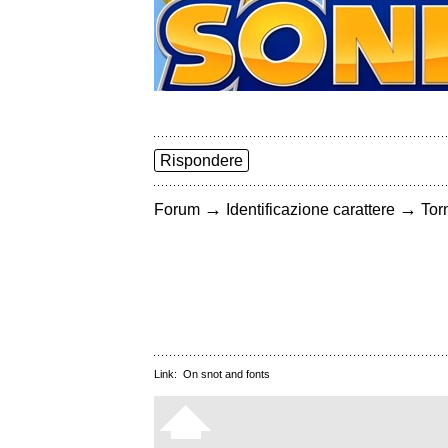
Rispondere
→
→
Forum
Identificazione carattere
Torn
Link:
On snot and fonts