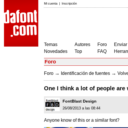
Mi cuenta
|
Inscripción
Temas
Autores
Foro
Enviar
Novedades
Top
FAQ
Herram
Foro
→
→
Foro
Identificación de fuentes
Volve
One I think a lot of people ar
FontBlast Design
26/08/2013 a las 08:44
Anyone know of this or a similar font?