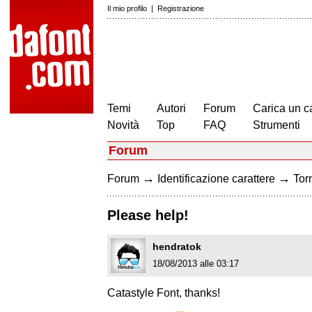
Il mio profilo
|
Registrazione
Temi
Autori
Forum
Carica un c
Novità
Top
FAQ
Strumenti
Forum
→
→
Forum
Identificazione carattere
Torn
Please help!
hendratok
18/08/2013 alle 03:17
Catastyle Font, thanks!