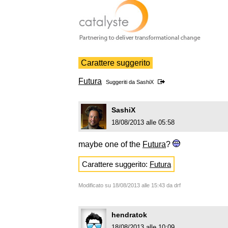
Carattere suggerito
Futura
Suggeriti da
SashiX
SashiX
18/08/2013 alle 05:58
maybe one of the
Futura
?
Carattere suggerito:
Futura
Modificato su 18/08/2013 alle 15:43 da drf
hendratok
18/08/2013 alle 10:09