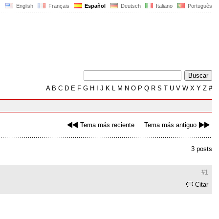
English
Français
Español
Deutsch
Italiano
Português
A
B
C
D
E
F
G
H
I
J
K
L
M
N
O
P
Q
R
S
T
U
V
W
X
Y
Z
#
Tema más reciente
Tema más antiguo
3 posts
#1
Citar