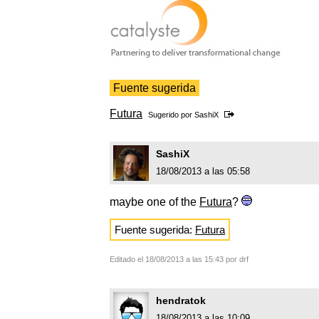
Fuente sugerida
Futura
Sugerido por
SashiX
SashiX
18/08/2013 a las 05:58
maybe one of the
Futura
?
Fuente sugerida:
Futura
Editado el 18/08/2013 a las 15:43 por drf
hendratok
18/08/2013 a las 10:09