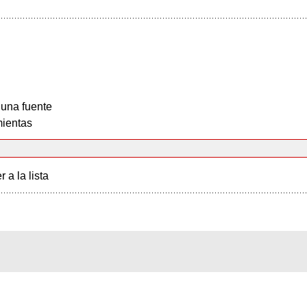
 una fuente
ientas
r a la lista