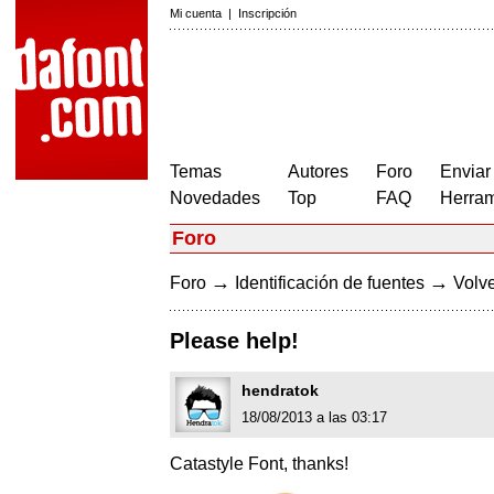
Mi cuenta
|
Inscripción
Temas
Autores
Foro
Enviar
Novedades
Top
FAQ
Herram
Foro
→
→
Foro
Identificación de fuentes
Volve
Please help!
hendratok
18/08/2013 a las 03:17
Catastyle Font, thanks!