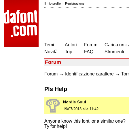
Il mio profilo
|
Registrazione
Temi
Autori
Forum
Carica un c
Novità
Top
FAQ
Strumenti
Forum
→
→
Forum
Identificazione carattere
Torn
Pls Help
Nordic Soul
19/07/2013 alle 11:42
Anyone know this font, or a similar one?
Ty for help!