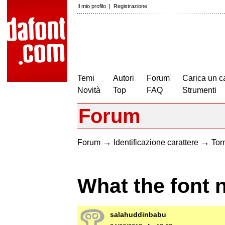
Il mio profilo
|
Registrazione
Temi
Autori
Forum
Carica un c
Novità
Top
FAQ
Strumenti
Forum
→
→
Forum
Identificazione carattere
Torn
What the font 
salahuddinbabu