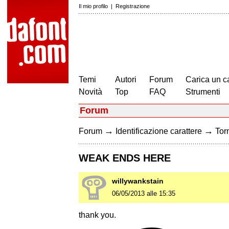
Il mio profilo
|
Registrazione
Temi
Autori
Forum
Carica un c
Novità
Top
FAQ
Strumenti
Forum
→
→
Forum
Identificazione carattere
Torn
WEAK ENDS HERE
willywankstain
06/05/2013 alle 15:35
thank you.