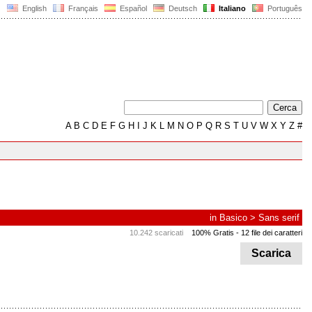
English
Français
Español
Deutsch
Italiano
Português
A
B
C
D
E
F
G
H
I
J
K
L
M
N
O
P
Q
R
S
T
U
V
W
X
Y
Z
#
in
Basico
>
Sans serif
10.242 scaricati
100% Gratis
- 12 file dei caratteri
Scarica