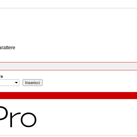
arattere
ra