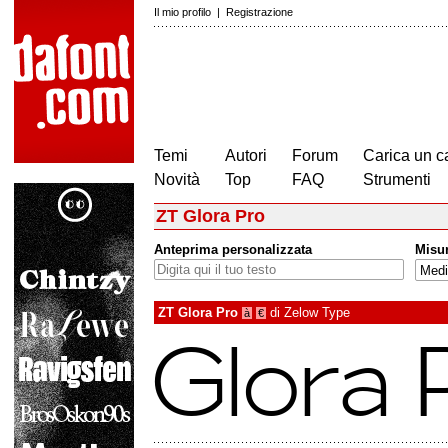
Il mio profilo
|
Registrazione
Temi
Autori
Forum
Carica un c
Novità
Top
FAQ
Strumenti
ZT Glora Pro
Anteprima personalizzata
Misu
ZT Glora Pro
di
Zelow Type
à
€