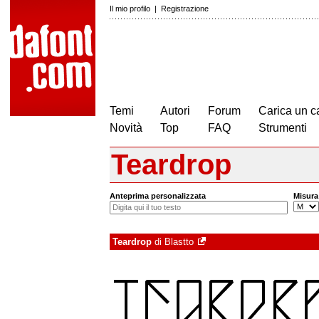
Il mio profilo
|
Registrazione
Temi
Autori
Forum
Carica un c
Novità
Top
FAQ
Strumenti
Teardrop
Anteprima personalizzata
Misura
Teardrop
di
Blastto