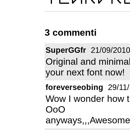
3 commenti
SuperGGfr
21/09/201
Original and minimalis
your next font now!
foreverseobing
29/11/
Wow I wonder how t
OoO
anyways,,,Awesome 