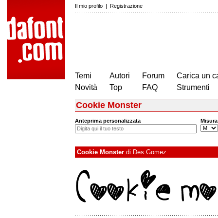
Il mio profilo
|
Registrazione
Temi
Autori
Forum
Carica un c
Novità
Top
FAQ
Strumenti
Cookie Monster
Anteprima personalizzata
Misura
Cookie Monster
di
Des Gomez