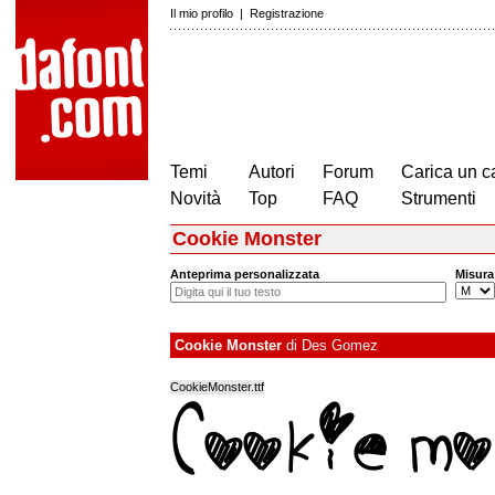
Il mio profilo
|
Registrazione
Temi
Autori
Forum
Carica un c
Novità
Top
FAQ
Strumenti
Cookie Monster
Anteprima personalizzata
Misura
Cookie Monster
di
Des Gomez
CookieMonster.ttf