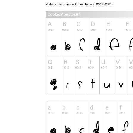
Visto per la prima volta su DaFont: 09/06/2013
CookieMonster.ttf