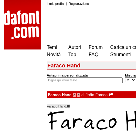
Il mio profilo
|
Registrazione
Temi
Autori
Forum
Carica un c
Novità
Top
FAQ
Strumenti
Faraco Hand
Anteprima personalizzata
Misura
Faraco Hand
di
João Faraco
à
€
Faraco Hand.ttf