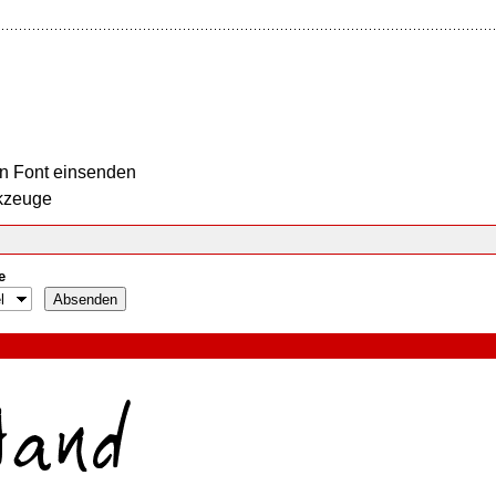
n Font einsenden
kzeuge
e