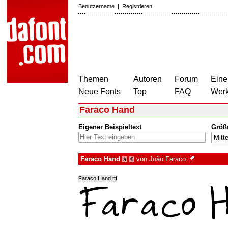
Benutzername
|
Registrieren
Themen
Autoren
Forum
Eine
Neue Fonts
Top
FAQ
Wer
Faraco Hand
Eigener Beispieltext
Größ
Faraco Hand
von
João Faraco
à
€
Faraco Hand.ttf