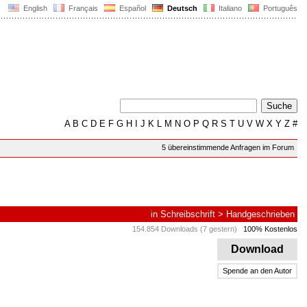
English
Français
Español
Deutsch
Italiano
Português
A
B
C
D
E
F
G
H
I
J
K
L
M
N
O
P
Q
R
S
T
U
V
W
X
Y
Z
#
5 übereinstimmende Anfragen im Forum
in
Schreibschrift
>
Handgeschrieben
154.854 Downloads (7 gestern)
100% Kostenlos
Download
Spende an den Autor