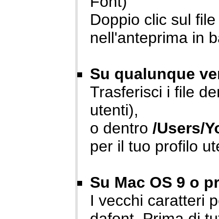
Font)
Doppio clic sul fil
nell'anteprima in 
Su qualunque ver
Trasferisci i file d
utenti),
o dentro
/Users/Y
per il tuo profilo u
Su Mac OS 9 o pr
I vecchi caratteri
dafont. Prima di tu