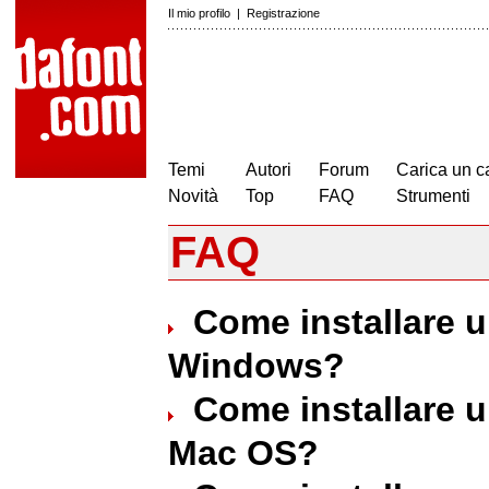
Il mio profilo
|
Registrazione
Temi
Autori
Forum
Carica un c
Novità
Top
FAQ
Strumenti
FAQ
Come installare u
Windows?
Come installare u
Mac OS?