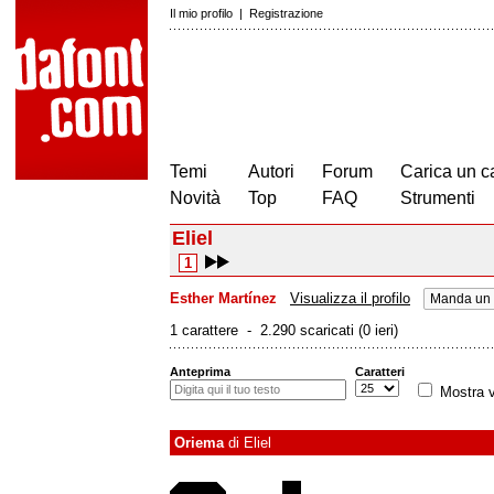
Il mio profilo
|
Registrazione
Temi
Autori
Forum
Carica un c
Novità
Top
FAQ
Strumenti
Eliel
1
Esther Martínez
Visualizza il profilo
Manda un 
1 carattere - 2.290 scaricati (0 ieri)
Anteprima
Caratteri
Mostra v
Oriema
di
Eliel