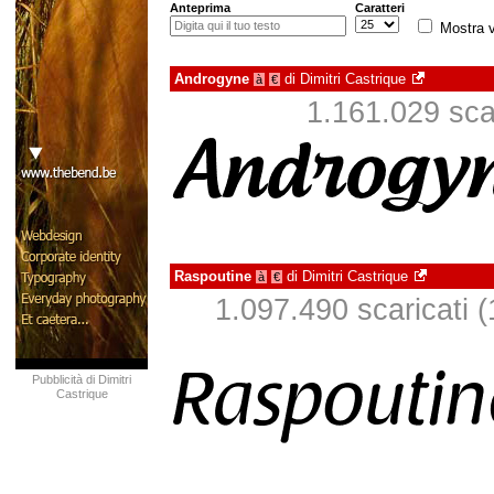
Anteprima
Caratteri
Mostra v
Androgyne
di
Dimitri Castrique
à
€
1.161.029 scar
Raspoutine
di
Dimitri Castrique
à
€
1.097.490 scaricati (1
Pubblicità di Dimitri
Castrique