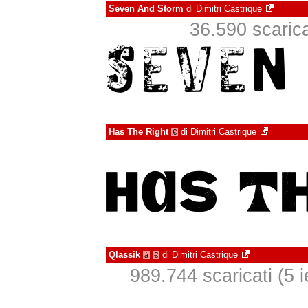
Seven And Storm
di
Dimitri Castrique
36.590 scaricat
Has The Right
di
Dimitri Castrique
€
Qlassik
di
Dimitri Castrique
à
€
989.744 scaricati (5 ie