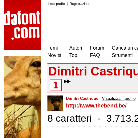
Il mio profilo
|
Registrazione
Temi
Autori
Forum
Carica un c
Novità
Top
FAQ
Strumenti
Dimitri Castriq
1
Dimitri Castrique
Visualizza il profilo
http://www.thebend.be/
8 caratteri - 3.713.2