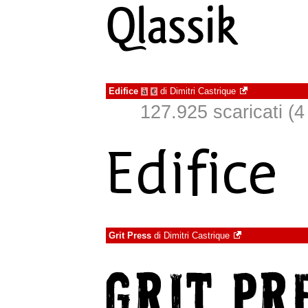
Edifice
di
Dimitri Castrique
à
€
127.925 scaricati (4 
Grit Press
di
Dimitri Castrique