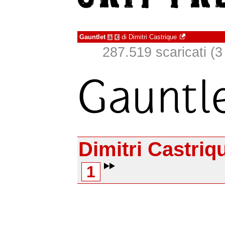
Gauntlet
di
Dimitri Castrique
à
€
287.519 scaricati (3 
Dimitri Castriq
1