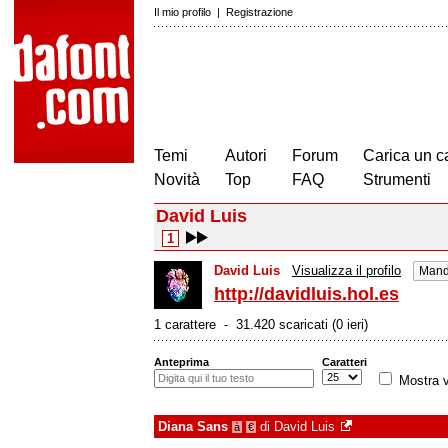
Il mio profilo
|
Registrazione
Temi
Autori
Forum
Carica un c
Novità
Top
FAQ
Strumenti
David Luis
1
David Luis
Visualizza il profilo
Mand
http://davidluis.hol.es
1 carattere - 31.420 scaricati (0 ieri)
Anteprima
Caratteri
Mostra v
Diana Sans
di
David Luis
à
€