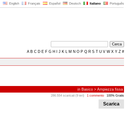
English
Français
Español
Deutsch
Italiano
Português
A
B
C
D
E
F
G
H
I
J
K
L
M
N
O
P
Q
R
S
T
U
V
W
X
Y
Z
#
in
Basico
>
Ampiezza fissa
286.554 scaricati (9 ieri)
1 commento
100% Gratis
Scarica