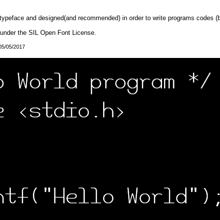
 typeface and designed(and recommended) in order to write programs codes (bu
under the SIL Open Font License.
 05/05/2017