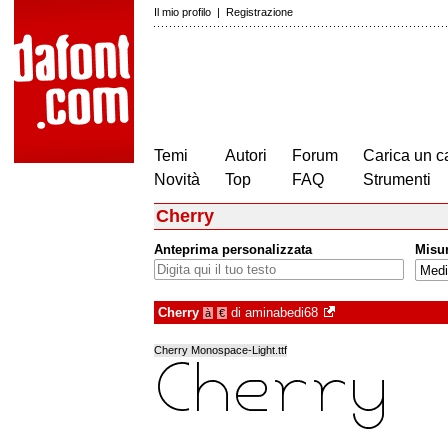
Il mio profilo
|
Registrazione
Temi
Autori
Forum
Carica un c
Novità
Top
FAQ
Strumenti
Cherry
Anteprima personalizzata
Misu
Cherry
di
aminabedi68
à
€
Cherry Monospace-Light.ttf