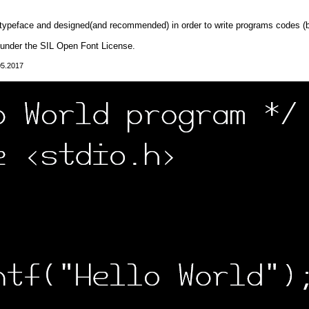
 typeface and designed(and recommended) in order to write programs codes (bu
under the SIL Open Font License.
05.2017