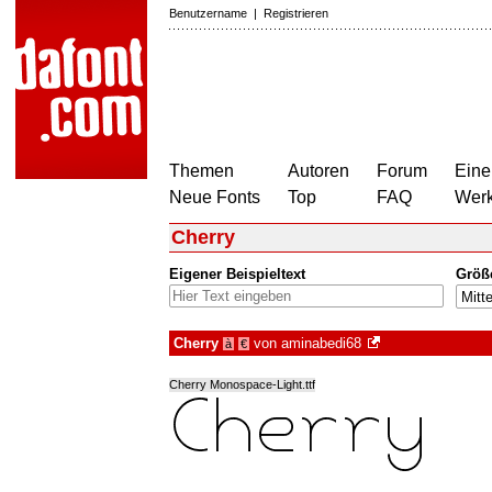
Benutzername
|
Registrieren
Themen
Autoren
Forum
Eine
Neue Fonts
Top
FAQ
Wer
Cherry
Eigener Beispieltext
Größ
Cherry
von
aminabedi68
à
€
Cherry Monospace-Light.ttf