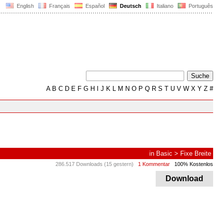
English
Français
Español
Deutsch
Italiano
Português
A
B
C
D
E
F
G
H
I
J
K
L
M
N
O
P
Q
R
S
T
U
V
W
X
Y
Z
#
in
Basic
>
Fixe Breite
286.517 Downloads (15 gestern)
1 Kommentar
100% Kostenlos
Download