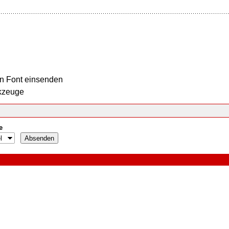
n Font einsenden
kzeuge
e