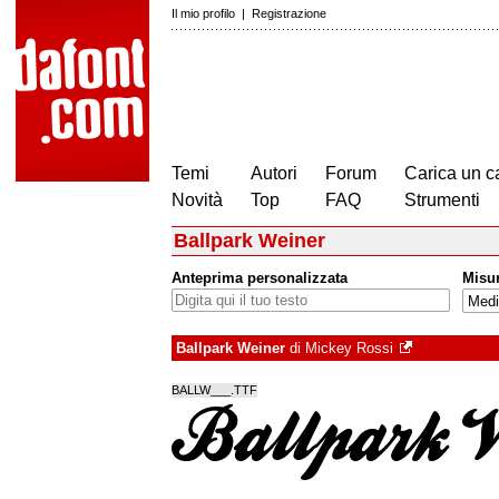
Il mio profilo
|
Registrazione
Temi
Autori
Forum
Carica un c
Novità
Top
FAQ
Strumenti
Ballpark Weiner
Anteprima personalizzata
Misu
Ballpark Weiner
di
Mickey Rossi
BALLW___.TTF