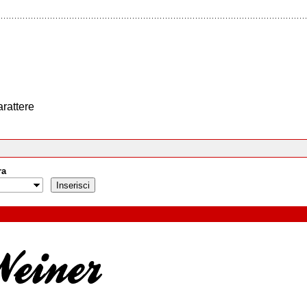
arattere
ra