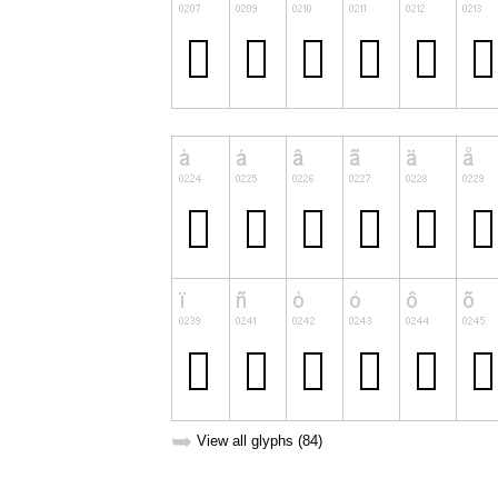
➥
View all glyphs (84)