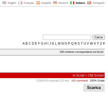
English
Français
Español
Deutsch
Italiano
Português
A
B
C
D
E
F
G
H
I
J
K
L
M
N
O
P
Q
R
S
T
U
V
W
X
Y
Z
#
336 richieste corrispondenti sul forum
in
Script
>
Old School
3.359.474 scaricati (113 ieri)
141 commenti
100% Gratis
Scarica