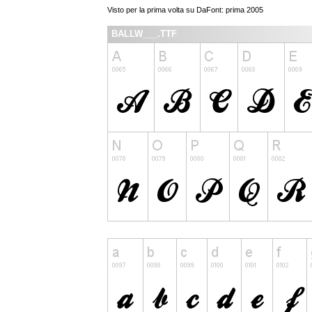
Visto per la prima volta su DaFont: prima 2005
BALLW___.TTF