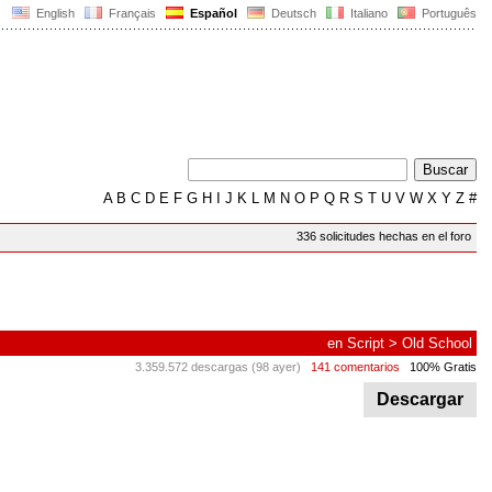
English
Français
Español
Deutsch
Italiano
Português
A
B
C
D
E
F
G
H
I
J
K
L
M
N
O
P
Q
R
S
T
U
V
W
X
Y
Z
#
336 solicitudes hechas en el foro
en
Script
>
Old School
3.359.572 descargas (98 ayer)
141 comentarios
100% Gratis
Descargar