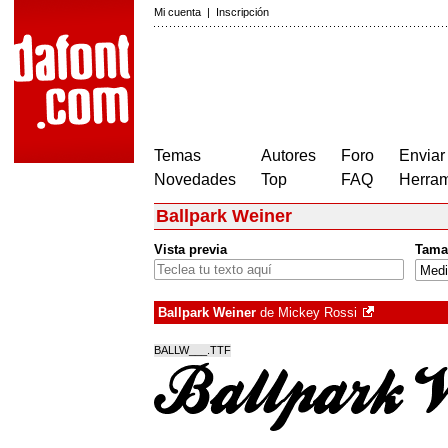
Mi cuenta
|
Inscripción
Temas
Autores
Foro
Enviar
Novedades
Top
FAQ
Herram
Ballpark Weiner
Vista previa
Tama
Ballpark Weiner
de
Mickey Rossi
BALLW___.TTF