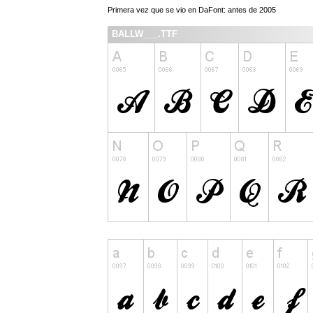
Primera vez que se vio en DaFont: antes de 2005
BALLW___.TTF