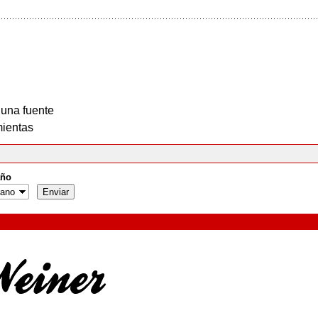
 una fuente
ientas
ño