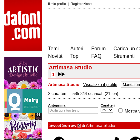
Il mio profilo
|
Registrazione
Temi
Autori
Forum
Carica un c
Novità
Top
FAQ
Strumenti
Artimasa Studio
1
Artimasa Studio
Visualizza il profilo
Manda un 
2 caratteri - 585.344 scaricati (21 ieri)
Anteprima
Caratteri
Mostra v
Sweet Sorrow
di
Artimasa Studio
€