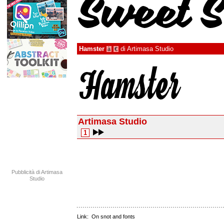
Hamster
di
Artimasa Studio
à
€
Artimasa Studio
1
Pubblicità di Artimasa
Studio
Link:
On snot and fonts