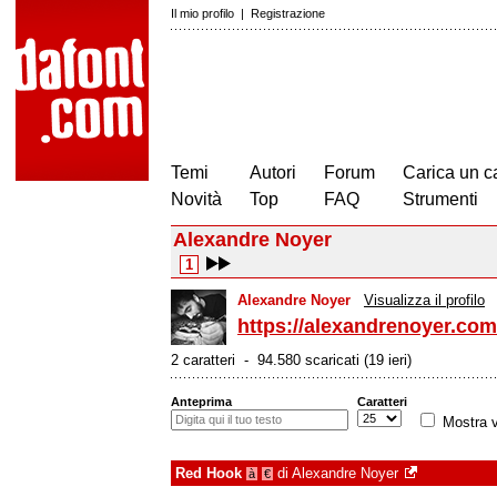
Il mio profilo
|
Registrazione
Temi
Autori
Forum
Carica un c
Novità
Top
FAQ
Strumenti
Alexandre Noyer
1
Alexandre Noyer
Visualizza il profilo
https://alexandrenoyer.com
2 caratteri - 94.580 scaricati (19 ieri)
Anteprima
Caratteri
Mostra v
Red Hook
di
Alexandre Noyer
à
€