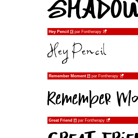
Hey Pencil
par
Fontherapy
€
Remember Moment
par
Fontherapy
à
Great Friend
par
Fontherapy
à