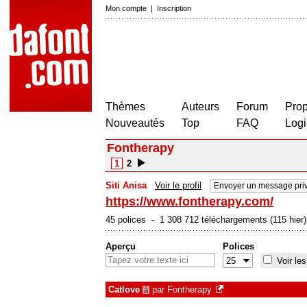
Mon compte
|
Inscription
Thèmes
Auteurs
Forum
Prop
Nouveautés
Top
FAQ
Logi
Fontherapy
1
2
Siti Anisa
Voir le profil
Envoyer un message pri
https://www.fontherapy.com/
45 polices - 1 308 712 téléchargements (115 hier)
Aperçu
Polices
Voir les
Catlove
par
Fontherapy
à