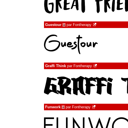
Guestour
par
Fontherapy
à
Graffi Think
par
Fontherapy
Funwork
par
Fontherapy
à