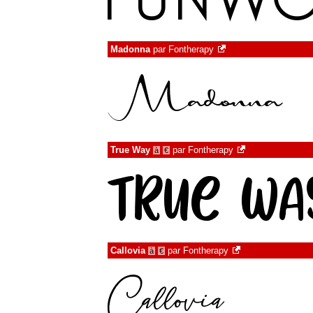
Madonna
par
Fontherapy
True Way
par
Fontherapy
à
€
Callovia
par
Fontherapy
à
€