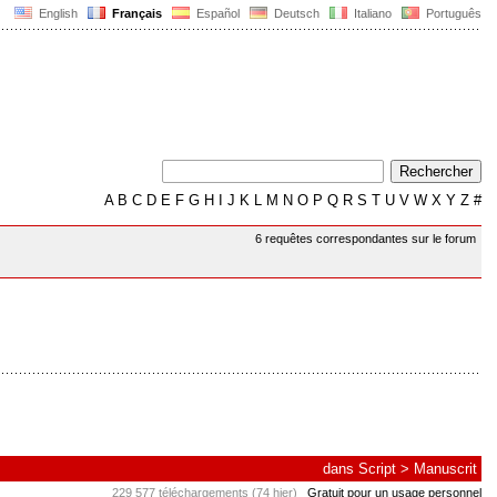
English
Français
Español
Deutsch
Italiano
Português
A
B
C
D
E
F
G
H
I
J
K
L
M
N
O
P
Q
R
S
T
U
V
W
X
Y
Z
#
6 requêtes correspondantes sur le forum
dans
Script
>
Manuscrit
229 577 téléchargements (74 hier)
Gratuit pour un usage personnel