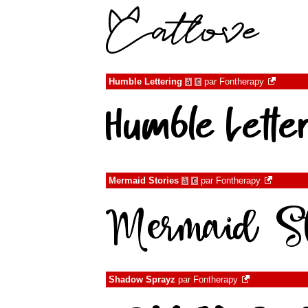
Humble Lettering
par
Fontherapy
à
€
Mermaid Stories
par
Fontherapy
à
€
Shadow Sprayz
par
Fontherapy