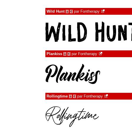
Wild Hunt
par
Fontherapy
à
€
Plankiss
par
Fontherapy
à
€
Rollingtime
par
Fontherapy
à
€