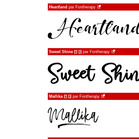
Heartland
par
Fontherapy
Sweet Shine
par
Fontherapy
à
€
Mallika
par
Fontherapy
à
€