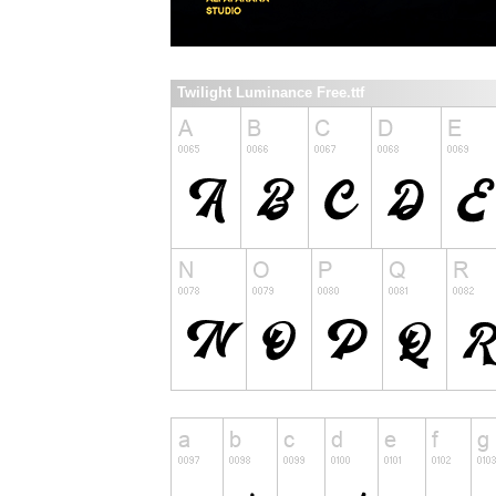
Twilight Luminance Free.ttf