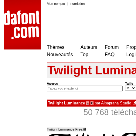
Mon compte
|
Inscription
Thèmes
Auteurs
Forum
Prop
Nouveautés
Top
FAQ
Logi
Twilight Lumin
Aperçu
Taille
Twilight Luminance
par
Alpaprana Studio
à
€
50 768 téléch
Twilight Luminance Free.ttf