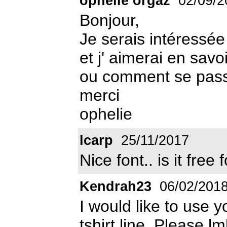
ophelie orgaz
02/09/2
Bonjour,
Je serais intéressée
et j' aimerai en savoi
ou comment se passe
merci
ophelie
lcarp
25/11/2017
Nice font.. is it fre
Kendrah23
06/02/201
I would like to use y
tshirt line. Please lm