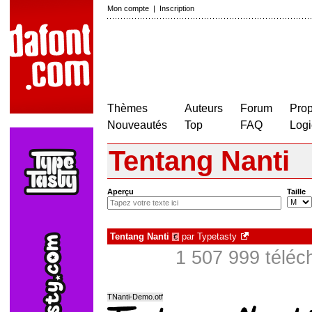
Mon compte
|
Inscription
Thèmes
Auteurs
Forum
Prop
Nouveautés
Top
FAQ
Logi
Tentang Nanti
Aperçu
Taille
Tentang Nanti
par
Typetasty
€
1 507 999 téléc
TNanti-Demo.otf