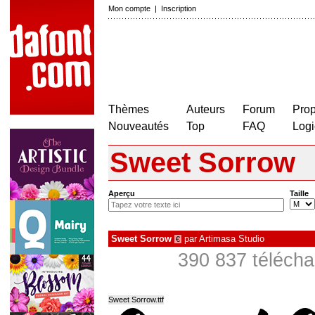
Mon compte
|
Inscription
Thèmes
Auteurs
Forum
Prop
Nouveautés
Top
FAQ
Logi
Sweet Sorrow
Aperçu
Taille
Sweet Sorrow
par
Artimasa Studio
€
390 837 télécha
Sweet Sorrow.ttf