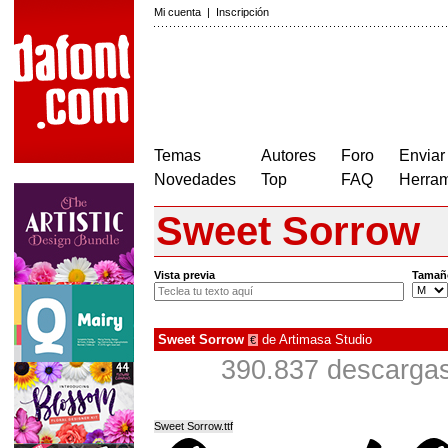
Mi cuenta
|
Inscripción
Temas
Autores
Foro
Enviar
Novedades
Top
FAQ
Herram
Sweet Sorrow
Vista previa
Tamañ
Sweet Sorrow
de
Artimasa Studio
€
390.837 descargas
Sweet Sorrow.ttf