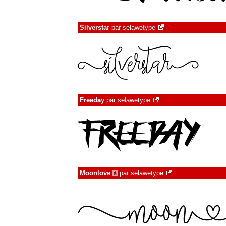
Silverstar
par
selawetype
Freeday
par
selawetype
Moonlove
par
selawetype
à