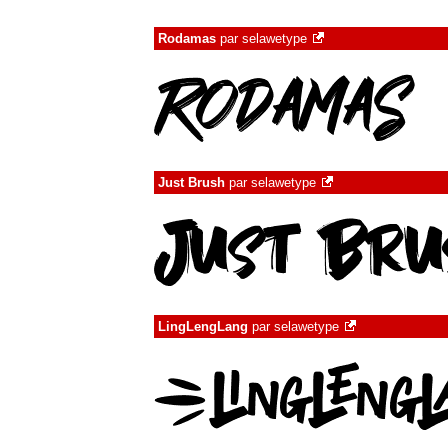
Rodamas
par
selawetype
Just Brush
par
selawetype
LingLengLang
par
selawetype