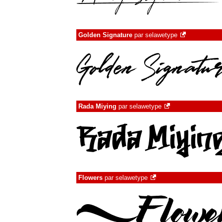
Golden Signature
par
selawetype
Rada Miying
par
selawetype
Flowers
par
selawetype