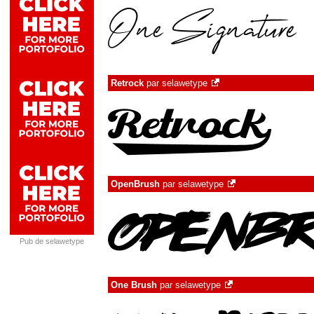
Retrock
par
selawetype
OpenBrush
par
selawetype
Pub de selawetype
One Brush
par
selawetype