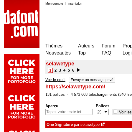
Mon compte
|
Inscription
Thèmes
Auteurs
Forum
Prop
Nouveautés
Top
FAQ
Logi
selawetype
1
2
3
4
5
6
Voir le profil
Envoyer un message privé
https://selawetype.com/
131 polices - 4 573 603 téléchargements (340 hie
Aperçu
Polices
Voir les
One Signature
par
selawetype