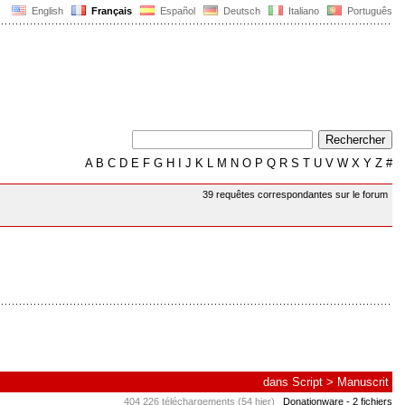
English
Français
Español
Deutsch
Italiano
Português
A
B
C
D
E
F
G
H
I
J
K
L
M
N
O
P
Q
R
S
T
U
V
W
X
Y
Z
#
39 requêtes correspondantes sur le forum
dans
Script
>
Manuscrit
404 226 téléchargements (54 hier)
Donationware
- 2 fichiers