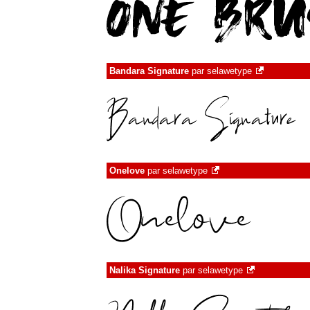
Bandara Signature
par
selawetype
Onelove
par
selawetype
Nalika Signature
par
selawetype