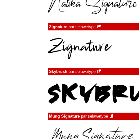
Zignature
par
selawetype
Skybrush
par
selawetype
Mung Signature
par
selawetype