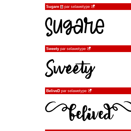
Sugare
par
selawetype
à
Sweety
par
selawetype
BeliveD
par
selawetype