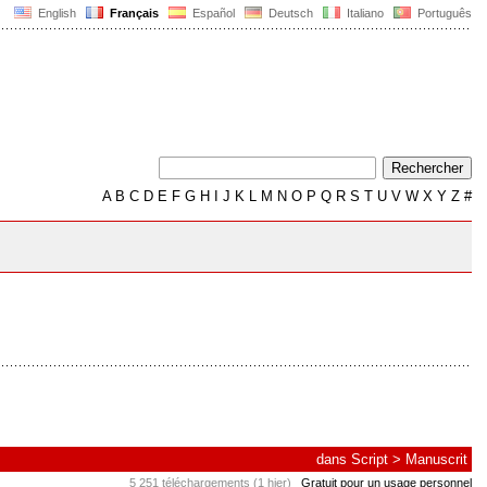
English
Français
Español
Deutsch
Italiano
Português
A
B
C
D
E
F
G
H
I
J
K
L
M
N
O
P
Q
R
S
T
U
V
W
X
Y
Z
#
dans
Script
>
Manuscrit
5 251 téléchargements (1 hier)
Gratuit pour un usage personnel