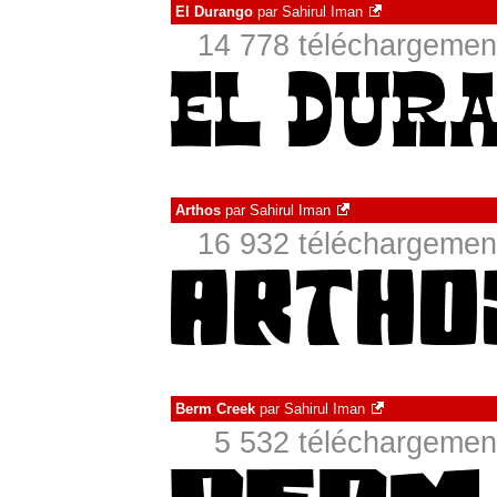
El Durango
par
Sahirul Iman
14 778 téléchargement
Arthos
par
Sahirul Iman
16 932 téléchargement
Berm Creek
par
Sahirul Iman
5 532 téléchargement