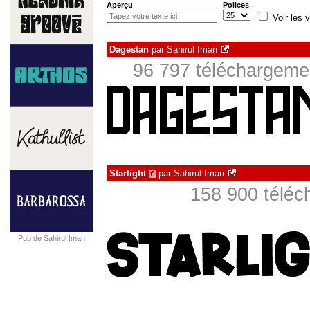
Aperçu
Polices
Voir les v
Dagestan
par
Sahirul Iman
96 797 téléchargemen
Starlight
par
Sahirul Iman
€
158 900 téléc
Pub de Sahirul Iman