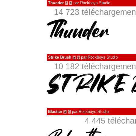
Thunder
par
Rockboys Studio
à
€
14 723 téléchargement
Strike Brush
par
Rockboys Studio
à
€
10 182 téléchargement
Blastter
par
Rockboys Studio
à
€
4 445 téléch