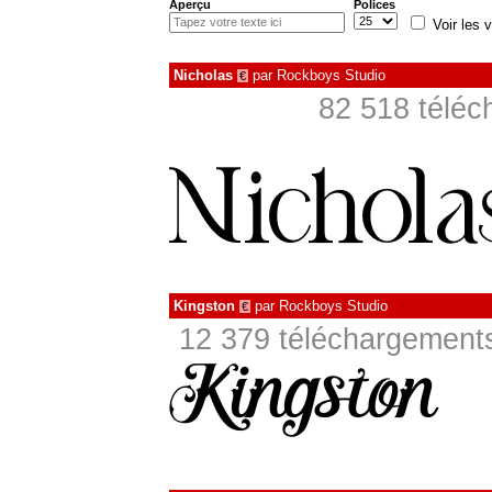
Aperçu
Polices
Voir les v
Nicholas
par
Rockboys Studio
€
82 518 téléc
Kingston
par
Rockboys Studio
€
12 379 téléchargements