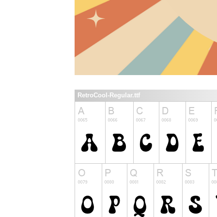
RetroCool-Regular.ttf