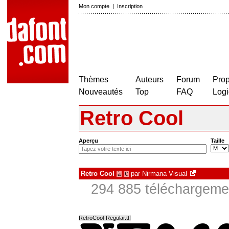
Mon compte
|
Inscription
Thèmes
Auteurs
Forum
Prop
Nouveautés
Top
FAQ
Logi
Retro Cool
Aperçu
Taille
Retro Cool
par
Nirmana Visual
à
€
294 885 téléchargemen
RetroCool-Regular.ttf