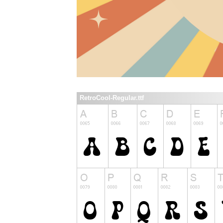
RetroCool-Regular.ttf