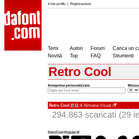
Il mio profilo
|
Registrazione
Temi
Autori
Forum
Carica un c
Novità
Top
FAQ
Strumenti
Retro Cool
Anteprima personalizzata
Misura
Retro Cool
di
Nirmana Visual
à
€
294.863 scaricati (29 ie
RetroCool-Regular.ttf