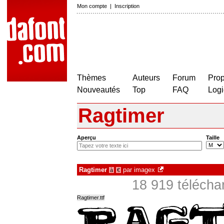
Mon compte
|
Inscription
Thèmes
Auteurs
Forum
Prop
Nouveautés
Top
FAQ
Logi
Ragtimer
Aperçu
Taille
Ragtimer
par
imagex
à
€
18 919 téléch
Ragtimer.ttf