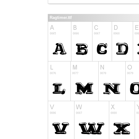
Ragtimer.ttf