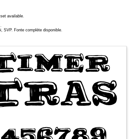
set available.
.
oi, SVP. Fonte complète disponible.