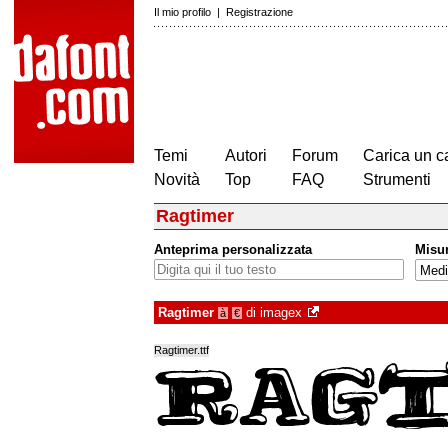
Il mio profilo
|
Registrazione
Temi
Autori
Forum
Carica un c
Novità
Top
FAQ
Strumenti
Ragtimer
Anteprima personalizzata
Misu
Ragtimer
di
imagex
à
€
Ragtimer.ttf