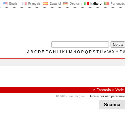
English
Français
Español
Deutsch
Italiano
Português
A
B
C
D
E
F
G
H
I
J
K
L
M
N
O
P
Q
R
S
T
U
V
W
X
Y
Z
#
in
Fantasia
>
Varie
18.918 scaricati (6 ieri)
Gratis per uso personale
Scarica