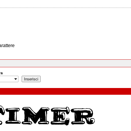
arattere
ra