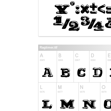
Ragtimer.ttf