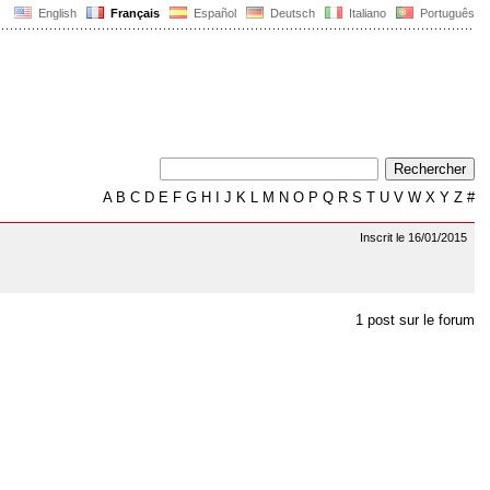
English
Français
Español
Deutsch
Italiano
Português
A
B
C
D
E
F
G
H
I
J
K
L
M
N
O
P
Q
R
S
T
U
V
W
X
Y
Z
#
Inscrit le 16/01/2015
1 post sur le forum