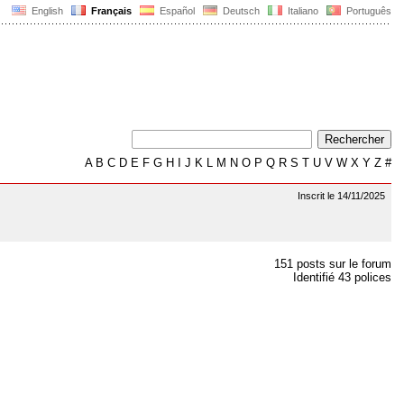
English
Français
Español
Deutsch
Italiano
Português
A
B
C
D
E
F
G
H
I
J
K
L
M
N
O
P
Q
R
S
T
U
V
W
X
Y
Z
#
Inscrit le 14/11/2025
151 posts sur le forum
Identifié 43 polices