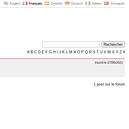
English
Français
Español
Deutsch
Italiano
Português
A
B
C
D
E
F
G
H
I
J
K
L
M
N
O
P
Q
R
S
T
U
V
W
X
Y
Z
#
Inscrit le 27/05/2021
1 post sur le forum