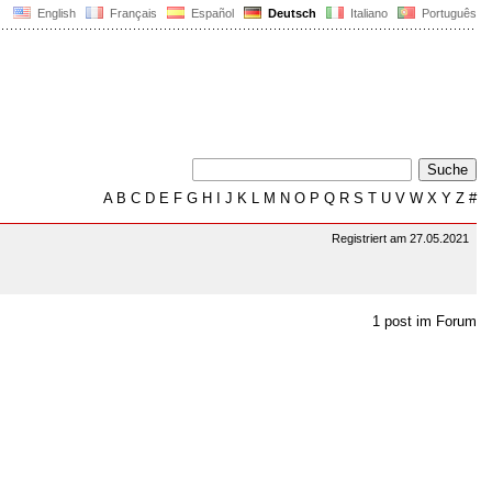
English
Français
Español
Deutsch
Italiano
Português
A
B
C
D
E
F
G
H
I
J
K
L
M
N
O
P
Q
R
S
T
U
V
W
X
Y
Z
#
Registriert am 27.05.2021
1 post im Forum