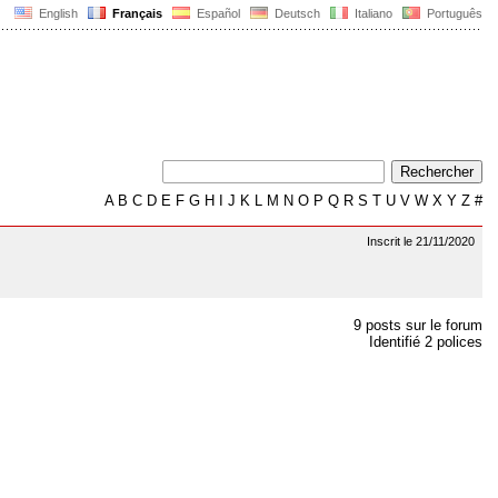
English
Français
Español
Deutsch
Italiano
Português
A
B
C
D
E
F
G
H
I
J
K
L
M
N
O
P
Q
R
S
T
U
V
W
X
Y
Z
#
Inscrit le 21/11/2020
9 posts sur le forum
Identifié 2 polices