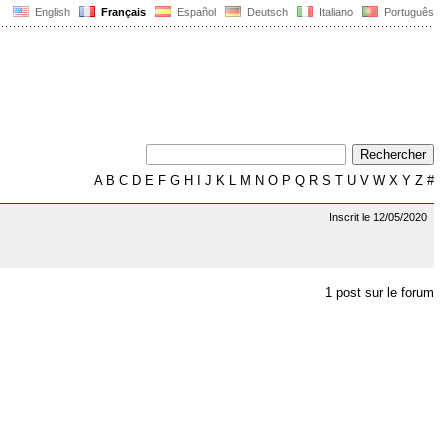
English
Français
Español
Deutsch
Italiano
Português
A
B
C
D
E
F
G
H
I
J
K
L
M
N
O
P
Q
R
S
T
U
V
W
X
Y
Z
#
Inscrit le 12/05/2020
1 post sur le forum