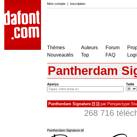
Mon compte
|
Inscription
Thèmes
Auteurs
Forum
Prop
Nouveautés
Top
FAQ
Logi
Pantherdam Si
Aperçu
Taille
Pantherdam Signature
par
Perspectype Stu
à
€
268 716 téléc
Pantherdam Signature.ttf