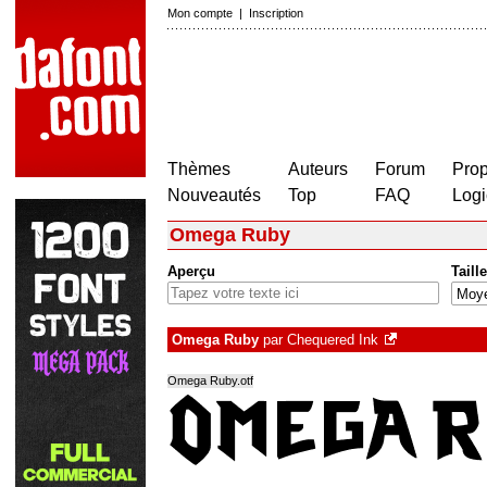
Mon compte
|
Inscription
Thèmes
Auteurs
Forum
Prop
Nouveautés
Top
FAQ
Logi
Omega Ruby
Aperçu
Taille
Omega Ruby
par
Chequered Ink
Omega Ruby.otf