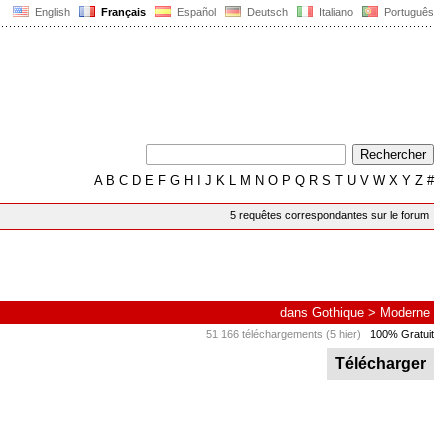
English
Français
Español
Deutsch
Italiano
Português
A
B
C
D
E
F
G
H
I
J
K
L
M
N
O
P
Q
R
S
T
U
V
W
X
Y
Z
#
5 requêtes correspondantes sur le forum
dans
Gothique
>
Moderne
51 166 téléchargements (5 hier)
100% Gratuit
Télécharger