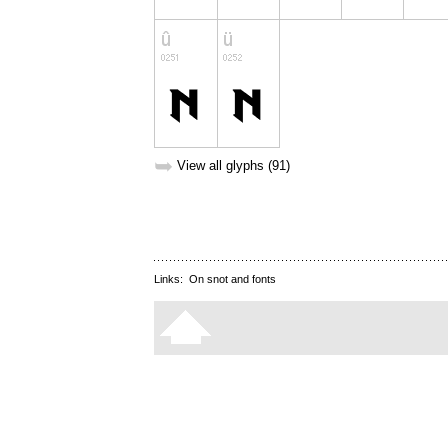
➥
View all glyphs (91)
Links:
On snot and fonts