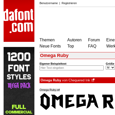
Benutzername
|
Registrieren
Themen
Autoren
Forum
Eine
Neue Fonts
Top
FAQ
Wer
Omega Ruby
Eigener Beispieltext
Größe
Omega Ruby
von
Chequered Ink
Omega Ruby.otf