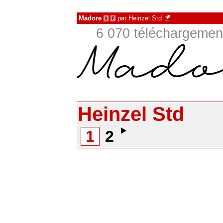
Madore
par
Heinzel Std
à
€
6 070 téléchargement
Heinzel Std
1
2