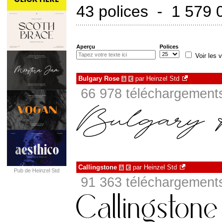
43 polices - 1 579 
Aperçu
Polices
Voir les v
Bulgary Rose
par
Heinzel Std
à
€
66 978 téléchargements
Callingstone
par
Heinzel Std
à
€
Pub de Heinzel Std
91 363 téléchargements