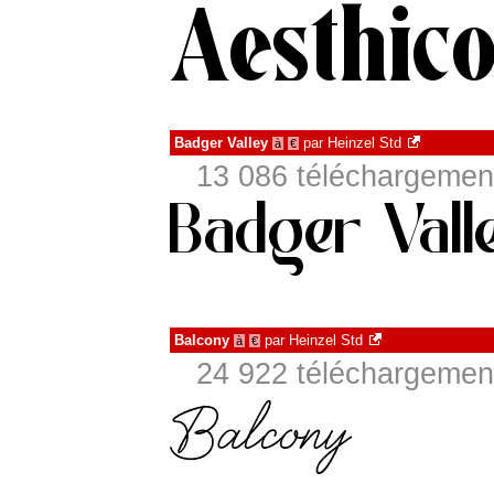
Badger Valley
par
Heinzel Std
à
€
13 086 téléchargement
Balcony
par
Heinzel Std
à
€
24 922 téléchargement