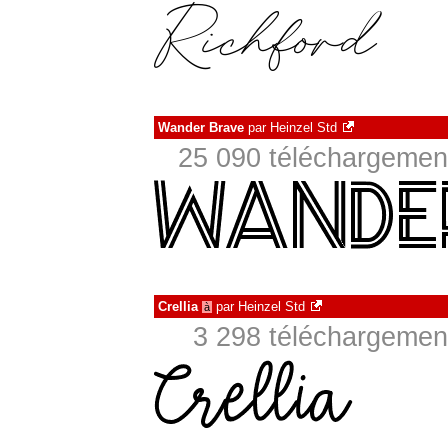
Wander Brave
par
Heinzel Std
25 090 téléchargement
Crellia
par
Heinzel Std
à
3 298 téléchargement