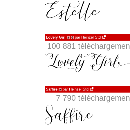
Lovely Girl
par
Heinzel Std
à
€
100 881 téléchargement
Saffire
par
Heinzel Std
à
7 790 téléchargement