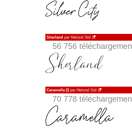
Sherland
par
Heinzel Std
56 756 téléchargement
Caramella
par
Heinzel Std
à
70 778 téléchargement