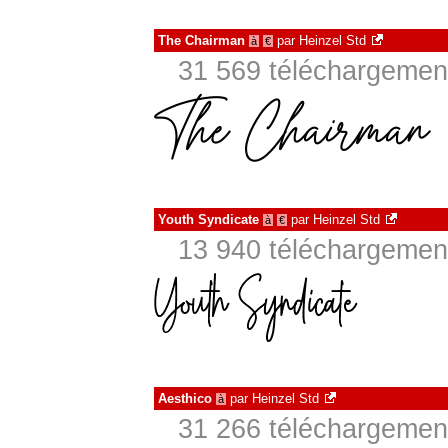
The Chairman
par
Heinzel Std
à
€
31 569 téléchargement
Youth Syndicate
par
Heinzel Std
à
€
13 940 téléchargement
Aesthico
par
Heinzel Std
à
31 266 téléchargement