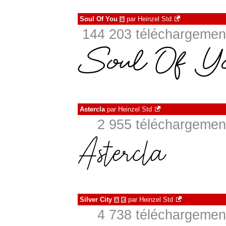
Soul Of You
par
Heinzel Std
à
144 203 téléchargement
Astercla
par
Heinzel Std
2 955 téléchargement
Silver City
par
Heinzel Std
à
€
4 738 téléchargement