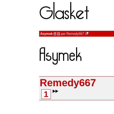
Asymek
par
Remedy667
à
€
Remedy667
1