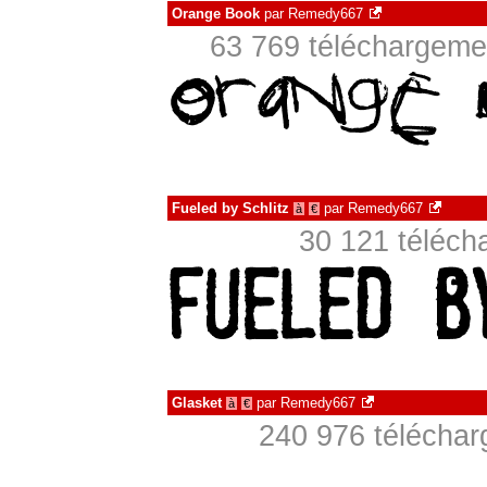
Orange Book
par
Remedy667
63 769 téléchargemen
Fueled by Schlitz
par
Remedy667
à
€
30 121 téléch
Glasket
par
Remedy667
à
€
240 976 télécha