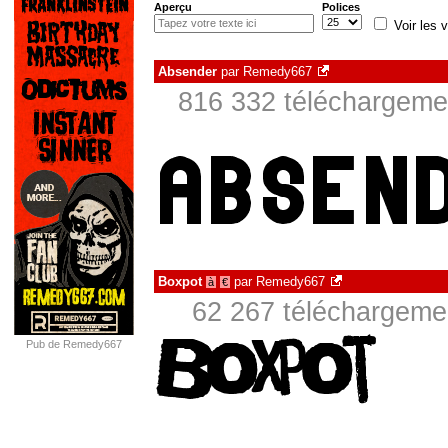
Aperçu
Polices
Voir les v
Absender
par
Remedy667
816 332 téléchargemen
Boxpot
par
Remedy667
à
€
62 267 téléchargemen
Pub de Remedy667